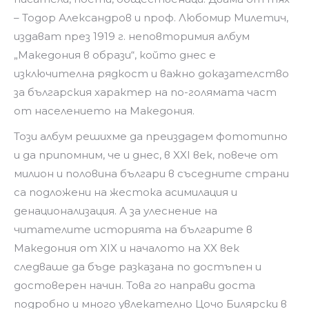
– Тодор Александров и проф. Любомир Милетич,
издават през 1919 г. неповторимия албум
„Македония в образи“, който днес е
изключителна рядкост и важно доказателство
за българския характер на по-голямата част
от населението на Македония.
Този албум решихме да преиздадем фототипно
и да припомним, че и днес, в XXI век, повече от
милион и половина българи в съседните страни
са подложени на жестока асимилация и
денационализация. А за улеснение на
читателите историята на българите в
Македония от XIX и началото на XX век
следваше да бъде разказана по достъпен и
достоверен начин. Това го направи доста
подробно и много увлекателно Цочо Билярски в