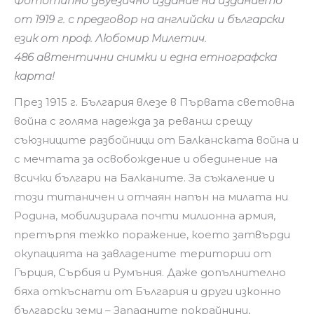
Фототипно двуезично издание на изданието
от 1919 г. с предговор на английски и български
език от проф. Любомир Милетич.
486 автентични снимки и една етнографска
карта!
През 1915 г. България влезе в Първата световна
война с голяма надежда за реванш срещу
съюзниците разбойници от Балканската война и
с мечтата за освобождение и обединение на
всички българи на Балканите. За съжаление и
този титаничен и отчаян напън на милата ни
Родина, мобилизирала почти милионна армия,
претърпя тежко поражение, което затвърди
окупацията на завладените територии от
Гърция, Сърбия и Румъния. Даже допълнително
бяха откъснати от България и други изконно
български земи – Западните покрайнини,