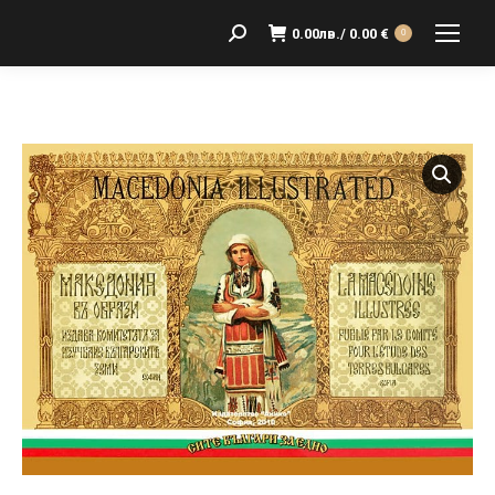
0.00
лв.
/ 0.00 €
Search:
0