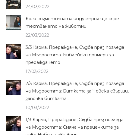
24/03/2022
Кога козметичната индустрия ще спре
тестването на животни
22/03/2022
3/3 Карма, Прераждане, Съдба през погледа
на Мъдростта. Библейски примери за
прераждането
17/03/2022
2/3 Карма, Прераждане, Съдба през погледа
на Мъдростта: Битката за Човека свърши,
започва битката…
10/03/2022
1/3 Карма, Прераждане, Съдба през погледа
на Мъдростта: Смяна на преценките за
ново Небе и нова Земя