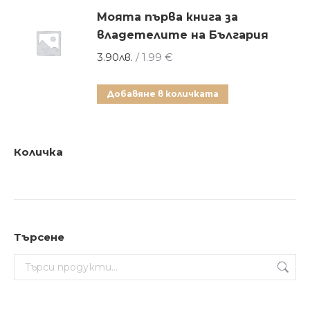
Моята първа книга за
владетелите на България
3.90
лв.
/ 1.99 €
Добавяне в количката
Количка
Търсене