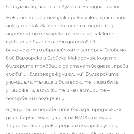
Струмишко, част от Кулско и Западна Тракия.
Новите поробители, уж православни християни,
показаха такива жестокости и терор над
поробеното българско население, каквито
изобщо не бяха познати дотогава в
балканската и европейската история. Особено
във Вардарска и Егейска Македония, където
българите трябваше да станат веднага „прави
сърби“ и „благонадеждни елини“. Българските
училища, читалища и българските книги бяха
унищожени, а църквите и манастирите –
посърбени и погърчени.
В защита на поробените българи продължиха
да се борят легендарната ВМРО, начело с
Тодор Александров и редица български учени,
писатели, поети, общественици. Двама от тях