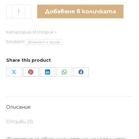
количество
Добавяне в количката
за
Македония
Категория:
История
в
образи
Етикет:
Документи и архиви
Share this product
Share
Share
Share
Share
Share
on
on
on
on
on
X
Pinterest
LinkedIn
WhatsApp
Facebook
Описание
Отзиви (0)