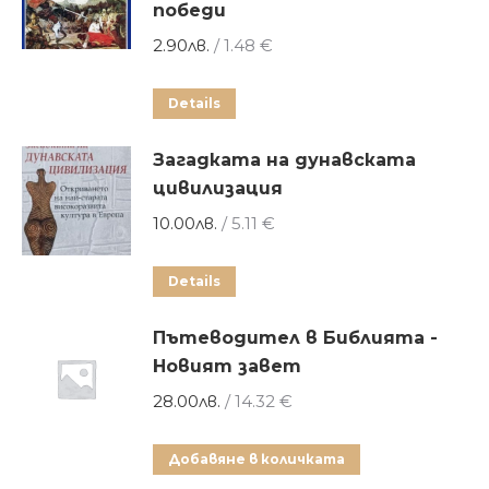
победи
2.90
лв.
/ 1.48 €
Details
Загадката на дунавската
цивилизация
10.00
лв.
/ 5.11 €
Details
Пътеводител в Библията -
Новият завет
28.00
лв.
/ 14.32 €
Добавяне в количката