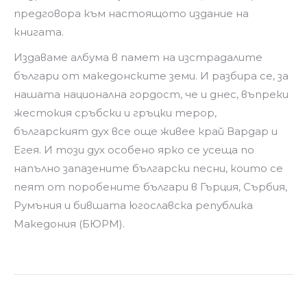
предговора към настоящото издание на
книгата.
Издаваме албума в памет на изстрадалите
българи от македонските земи. И разбира се, за
нашата национална гордост, че и днес, въпреки
жестокия сръбски и гръцки терор,
българският дух все още живее край Вардар и
Егея. И този дух особено ярко се усеща по
напълно запазените български песни, които се
пеят от поробените българи в Гърция, Сърбия,
Румъния и бившата югославска република
Македония (БЮРМ).