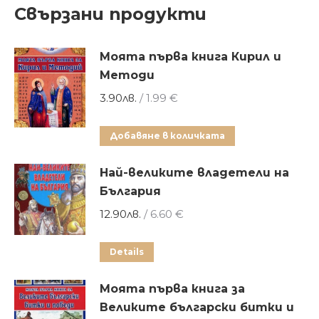
Свързани продукти
Моята първа книга Кирил и
Методи
3.90
лв.
/ 1.99 €
Добавяне в количката
Най-великите владетели на
България
12.90
лв.
/ 6.60 €
Details
Моята първа книга за
Великите български битки и