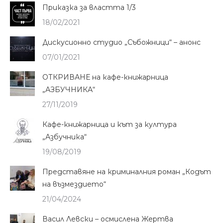
Приказка за властта 1/3
18/02/2021
Дискусионно студио „Събожници“ – анонс
07/01/2021
ОТКРИВАНЕ на кафе-книжарница
„АЗБУЧНИКА“
27/11/2019
Кафе-книжарница и кът за култура
„Азбучника“
19/08/2019
Представяне на криминалния роман „Кодът
на възмездието“
21/04/2024
Васил Левски – осмислена Жертва