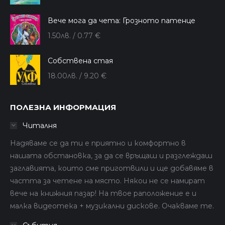
Вече мога да чета: Грозното патенце
1.50
лв.
/ 0.77 €
Собствена стая
18.00
лв.
/ 9.20 €
ПОЛЕЗНА ИНФОРМАЦИЯ
Читалня
Надяваме се да ти е приятно и комфортно в
нашата обстановка, за да се връщаш и разглеждаш
заглавията, които сме приготвили и ще добавяме в
частта за четене на място. Някои не се намират
вече на книжния пазар! На твое раположение е и
малка видеотека + музикални дискове. Очакваме те.