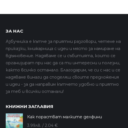
ЗА НАС
Азбучника е кътче за приятни разговори, четене на
приказки, книжарница с идеи и място за намиране на
вдъхновение. Надяваме се и събитията, които се
организират при нас да са ти интересни и полезни,
както всичко останало. Благодарим, че си с нас и се
надяваме винаги да споделяш своите предложения
и идеи - за да направим кътчето удобно и приятно
за теб и всички останали!
КНИЖНИ ЗАГЛАВИЯ
Как порастват малките делфини
3.99
лв.
/ 2.04 €