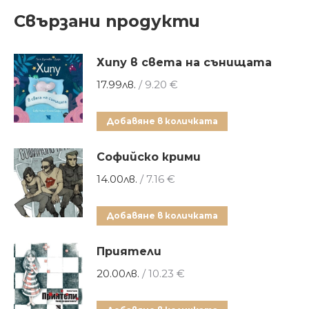
Свързани продукти
Хипу в света на сънищата
17.99
лв.
/ 9.20 €
Добавяне в количката
Софийско крими
14.00
лв.
/ 7.16 €
Добавяне в количката
Приятели
20.00
лв.
/ 10.23 €