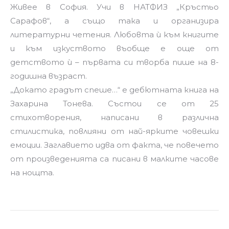
Живее в София. Учи в НАТФИЗ „Кръстьо
Сарафов“, а също така и организира
литературни четения. Любовта ѝ към книгите
и към изкуството въобще е още от
детството ѝ – първата си творба пише на 8-
годишна възраст.
„Докато градът спеше…“ е дебютната книга на
Захарина Тонева. Състои се от 25
стихотворения, написани в различна
стилистика, повлияни от най-ярките човешки
емоции. Заглавието идва от факта, че повечето
от произведенията са писани в малките часове
на нощта.