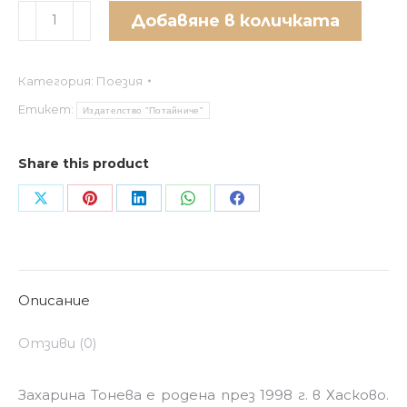
количество
Добавяне в количката
за
Докато
Категория:
Поезия
градът
спеше
Етикет:
Издателство "Потайниче"
Share this product
Share
Share
Share
Share
Share
on
on
on
on
on
X
Pinterest
LinkedIn
WhatsApp
Facebook
Описание
Отзиви (0)
Захарина Тонева е родена през 1998 г. в Хасково.