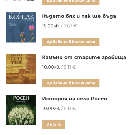
Добавяне в количката
Където бях и пак ще бъда
15.00
лв.
/ 7.67 €
Добавяне в количката
Камъни от старите гробища
10.00
лв.
/ 5.11 €
Добавяне в количката
История на село Росен
10.00
лв.
/ 5.11 €
Details