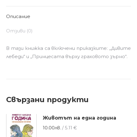
приказки
X
Pinterest
LinkedIn
WhatsApp
Facebook
Описание
Отзиви (0)
В тази книжка са включени приказките: „Дивите
лебеди“ и „Принцесата върху граховото зърно“.
Свързани продукти
Животът на една година
10.00
лв.
/ 5.11 €