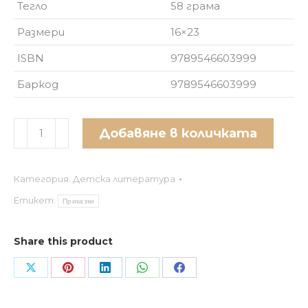
Тегло
58 грама
Размери
16×23
ISBN
9789546603999
Баркод
9789546603999
количество
Добавяне в количката
за
Вече
Категория:
Детска литература
мога
да
Етикет:
Приказки
чета:
Дивите
Share this product
лебеди
и
Share
Share
Share
Share
Share
други
on
on
on
on
on