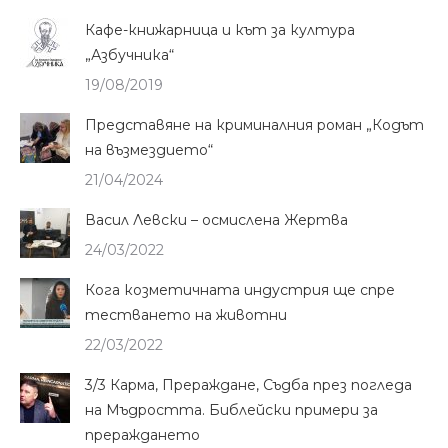
Кафе-книжарница и кът за култура
„Азбучника“
19/08/2019
Представяне на криминалния роман „Кодът
на възмездието“
21/04/2024
Васил Левски – осмислена Жертва
24/03/2022
Кога козметичната индустрия ще спре
тестването на животни
22/03/2022
3/3 Карма, Прераждане, Съдба през погледа
на Мъдростта. Библейски примери за
прераждането