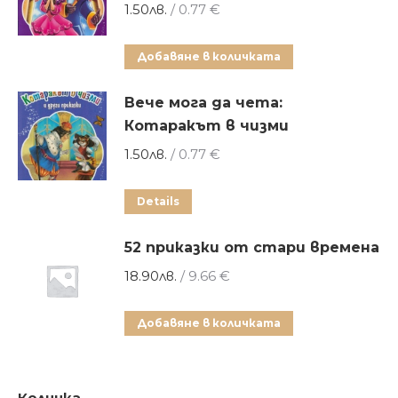
1.50
лв.
/ 0.77 €
Добавяне в количката
Вече мога да чета:
Котаракът в чизми
1.50
лв.
/ 0.77 €
Details
52 приказки от стари времена
18.90
лв.
/ 9.66 €
Добавяне в количката
Количка