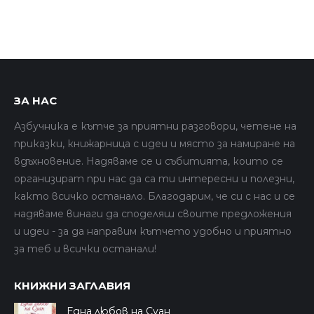
ЗА НАС
Азбучника е кътче за приятни разговори, четене на
приказки, книжарница с идеи и място за намиране на
вдъхновение. Надяваме се и събитията, които се
организират при нас да са ти интересни и полезни,
както всичко останало. Благодарим, че си с нас и се
надяваме винаги да споделяш своите предложения
и идеи - за да направим кътчето удобно и приятно
за теб и всички останали!
КНИЖНИ ЗАГЛАВИЯ
Една любов на Суан