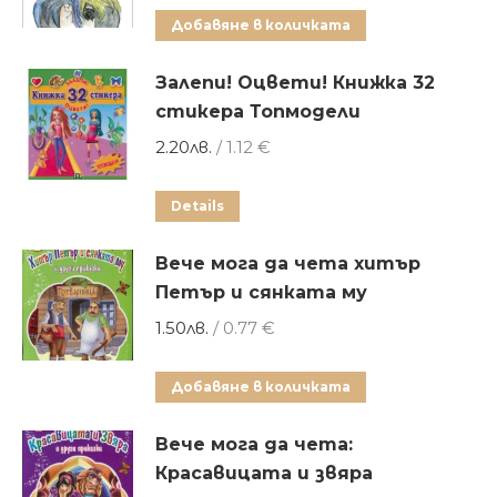
Добавяне в количката
Залепи! Оцвети! Книжка 32
стикера Топмодели
2.20
лв.
/ 1.12 €
Details
Вече мога да чета хитър
Петър и сянката му
1.50
лв.
/ 0.77 €
Добавяне в количката
Вече мога да чета:
Красавицата и звяра