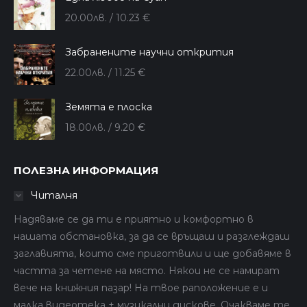
20.00
лв.
/ 10.23 €
Забранените научни открития
22.00
лв.
/ 11.25 €
Земята е плоска
18.00
лв.
/ 9.20 €
ПОЛЕЗНА ИНФОРМАЦИЯ
Читалня
Надяваме се да ти е приятно и комфортно в
нашата обстановка, за да се връщаш и разглеждаш
заглавията, които сме приготвили и ще добавяме в
частта за четене на място. Някои не се намират
вече на книжния пазар! На твое раположение е и
малка видеотека + музикални дискове. Очакваме те.